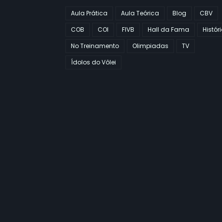
Aula Prática
Aula Teórica
Blog
CBV
COB
COI
FIVB
Hall da Fama
Histór
No Treinamento
Olimpiadas
TV
Ídolos do Vôlei