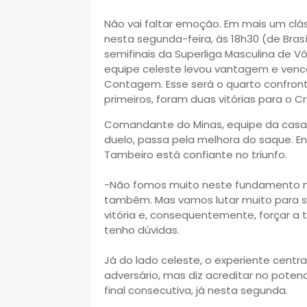
Não vai faltar emoção. Em mais um clás
nesta segunda-feira, às 18h30 (de Brasí
semifinais da Superliga Masculina de Vôl
equipe celeste levou vantagem e venceu
Contagem. Esse será o quarto confront
primeiros, foram duas vitórias para o C
Comandante do Minas, equipe da casa, 
duelo, passa pela melhora do saque. E
Tambeiro está confiante no triunfo.
-Não fomos muito neste fundamento no
também. Mas vamos lutar muito para s
vitória e, consequentemente, forçar a 
tenho dúvidas.
Já do lado celeste, o experiente centr
adversário, mas diz acreditar no potenc
final consecutiva, já nesta segunda.