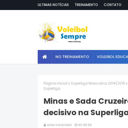
ULTIMAS NOTÍCIAS
TREINAMENTO
CONTATO
NO TREINAMENTO
VOLEIBOL EDUC
Página inicial
Superliga Masculina 2014/2015
Superliga
Minas e Sada Cruzei
decisivo na Superlig
ADM VOLEIORG
03:30:00