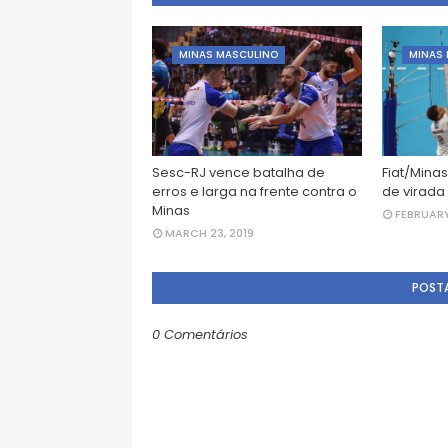
MINAS MASCULINO
MINAS
Sesc-RJ vence batalha de
Fiat/Minas
erros e larga na frente contra o
de virada
Minas
FEBRUARY
MARCH 23, 2019
POST
0 Comentários