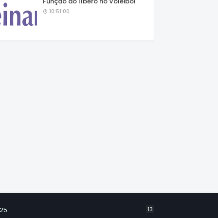
Função do líbero no Voleibol
10:51:00
25
13