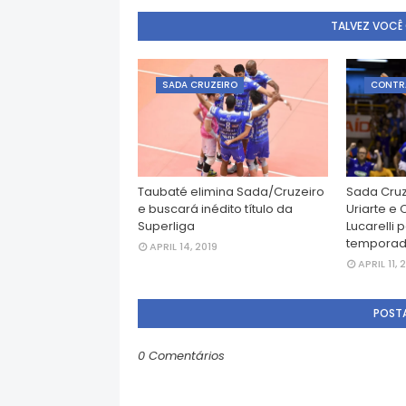
TALVEZ VOCÊ
SADA CRUZEIRO
CONTR
Taubaté elimina Sada/Cruzeiro
Sada Cruz
e buscará inédito título da
Uriarte e 
Superliga
Lucarelli 
tempora
APRIL 14, 2019
APRIL 11, 
POST
0 Comentários