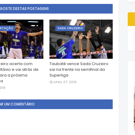
 GOSTE DESTAS POSTAGENS
ATAÇÃO
SADA CRUZEIRO
eiro acerta com
Taubaté vence Sada Cruzeiro
Otávio e vai atrás de
sai na frente na semifinal da
para a próxima
Superliga
da
APRIL 07, 2019
2019
AR UM COMENTÁRIO