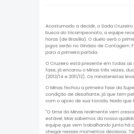
Acostumado a decidir, o Sada Cruzeiro 
busca do tricampeonato, a equipe receb
horas (de Brasília). O duelo será o prim
jogos serão no Ginásio de Contagem. F
para a primeira partida.
O Cruzeiro está presente em todas as
fase, já encarou o Minas três vezes, 
(2013/14 e 2011/12). Os minatenistas l
O Minas fechou a primeira fase da Supe
condição de desafiante, já que tem pel
com o apoio de sua torcida. Nada que t
"O time do Minas realmente vem cresce
estável. Mas sabemos da nossa qualid
equipe que vem trabalhando junta há ci
chegar nesses momentos decisivos. T