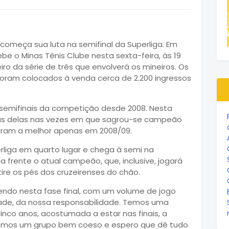
começa sua luta na semifinal da Superliga. Em
e o Minas Tênis Clube nesta sexta-feira, às 19
eiro da série de três que envolverá os mineiros. Os
oram colocados à venda cerca de 2.200 ingressos
 semifinais da competição desde 2008. Nesta
duas delas nas vezes em que sagrou-se campeão
evaram a melhor apenas em 2008/09.
rliga em quarto lugar e chega à semi na
a frente o atual campeão, que, inclusive, jogará
ire os pés dos cruzeirenses do chão.
ndo nesta fase final, com um volume de jogo
ade, da nossa responsabilidade. Temos uma
nco anos, acostumada a estar nas finais, a
emos um grupo bem coeso e espero que dê tudo