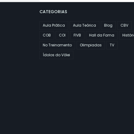
CATEGORIAS
Aula Prática
Aula Teórica
Blog
CBV
COB
COI
FIVB
Hall da Fama
Histór
No Treinamento
Olimpiadas
TV
Ídolos do Vôlei