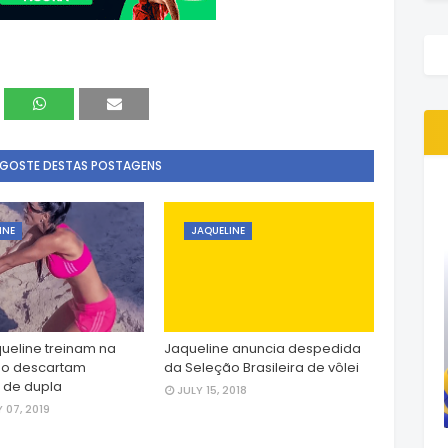
 GOSTE DESTAS POSTAGENS
INE
JAQUELINE
queline treinam na
Jaqueline anuncia despedida
ão descartam
da Seleção Brasileira de vôlei
 de dupla
JULY 15, 2018
 07, 2019