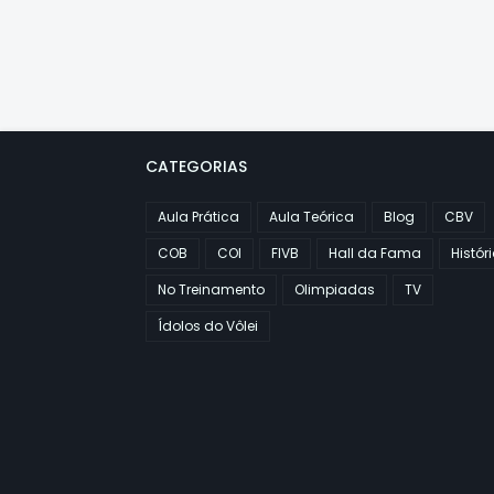
CATEGORIAS
Aula Prática
Aula Teórica
Blog
CBV
COB
COI
FIVB
Hall da Fama
Histór
No Treinamento
Olimpiadas
TV
Ídolos do Vôlei