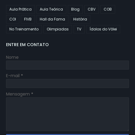
Aula Prática
Aula Teórica
Blog
CBV
COB
COI
FIVB
Hall da Fama
História
No Treinamento
Olimpiadas
TV
Ídolos do Vôlei
ENTRE EM CONTATO
Nome
E-mail
*
Mensagem
*