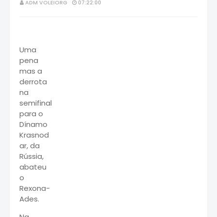
ADM VOLEIORG
07:22:00
Uma
pena
mas a
derrota
na
semifinal
para o
Dínamo
Krasnod
ar, da
Rússia,
abateu
o
Rexona-
Ades.
Na