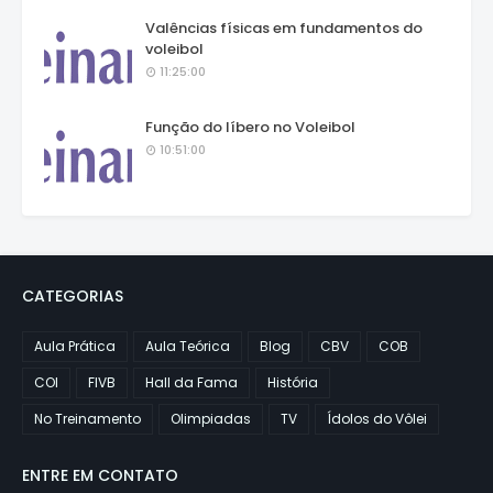
Valências físicas em fundamentos do
voleibol
11:25:00
Função do líbero no Voleibol
10:51:00
CATEGORIAS
Aula Prática
Aula Teórica
Blog
CBV
COB
COI
FIVB
Hall da Fama
História
No Treinamento
Olimpiadas
TV
Ídolos do Vôlei
ENTRE EM CONTATO