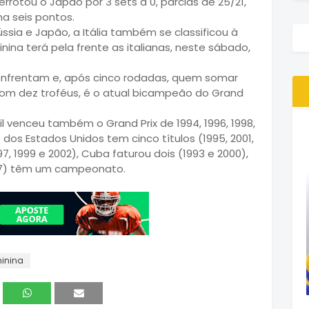
rrotou o Japão por 3 sets a 0, parcias de 25/21,
ma seis pontos.
ússia e Japão, a Itália também se classificou à
inina terá pela frente as italianas, neste sábado,
e enfrentam e, após cinco rodadas, quem somar
, com dez troféus, é o atual bicampeão do Grand
il venceu também o Grand Prix de 1994, 1996, 1998,
 dos Estados Unidos tem cinco títulos (1995, 2001,
1997, 1999 e 2002), Cuba faturou dois (1993 e 2000),
07) têm um campeonato.
inina