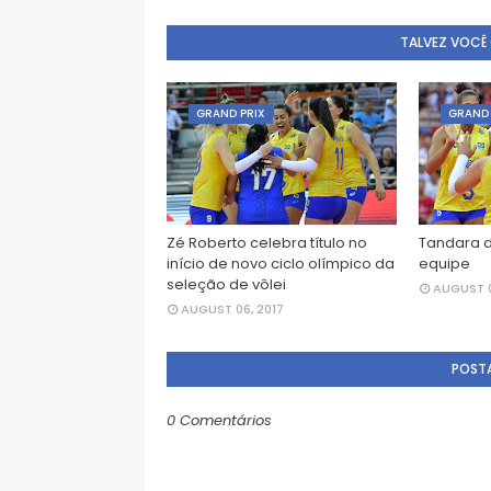
TALVEZ VOCÊ
GRAND PRIX
GRAND 
Zé Roberto celebra título no
Tandara d
início de novo ciclo olímpico da
equipe
seleção de vôlei
AUGUST 0
AUGUST 06, 2017
POST
0 Comentários