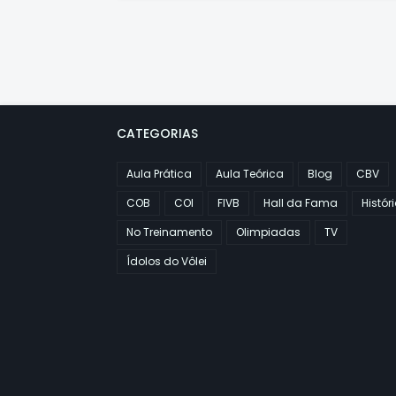
CATEGORIAS
Aula Prática
Aula Teórica
Blog
CBV
COB
COI
FIVB
Hall da Fama
Histór
No Treinamento
Olimpiadas
TV
Ídolos do Vôlei