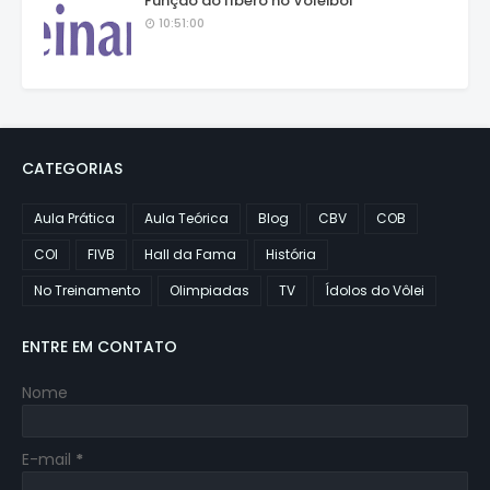
Função do líbero no Voleibol
10:51:00
CATEGORIAS
Aula Prática
Aula Teórica
Blog
CBV
COB
COI
FIVB
Hall da Fama
História
No Treinamento
Olimpiadas
TV
Ídolos do Vôlei
ENTRE EM CONTATO
Nome
E-mail
*