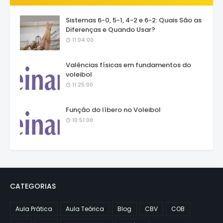
Sistemas 6-0, 5-1, 4-2 e 6-2: Quais São as
Diferenças e Quando Usar?
11:04:00
Valências físicas em fundamentos do
voleibol
11:25:00
Função do líbero no Voleibol
10:51:00
CATEGORIAS
Aula Prática
Aula Teórica
Blog
CBV
COB