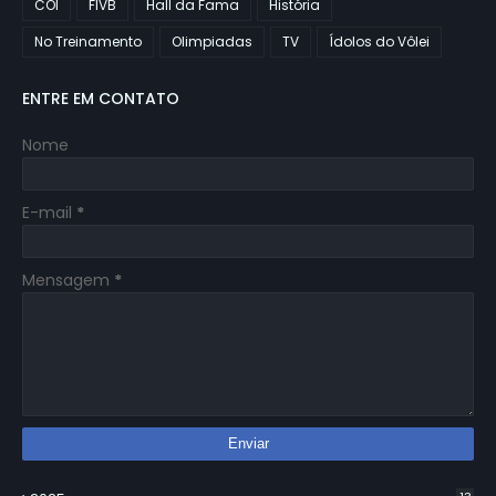
COI
FIVB
Hall da Fama
História
No Treinamento
Olimpiadas
TV
Ídolos do Vôlei
ENTRE EM CONTATO
Nome
E-mail
*
Mensagem
*