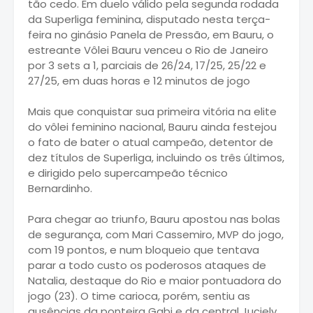
tão cedo. Em duelo válido pela segunda rodada
da Superliga feminina, disputado nesta terça-
feira no ginásio Panela de Pressão, em Bauru, o
estreante Vôlei Bauru venceu o Rio de Janeiro
por 3 sets a 1, parciais de 26/24, 17/25, 25/22 e
27/25, em duas horas e 12 minutos de jogo
Mais que conquistar sua primeira vitória na elite
do vôlei feminino nacional, Bauru ainda festejou
o fato de bater o atual campeão, detentor de
dez títulos de Superliga, incluindo os três últimos,
e dirigido pelo supercampeão técnico
Bernardinho.
Para chegar ao triunfo, Bauru apostou nas bolas
de segurança, com Mari Cassemiro, MVP do jogo,
com 19 pontos, e num bloqueio que tentava
parar a todo custo os poderosos ataques de
Natalia, destaque do Rio e maior pontuadora do
jogo (23). O time carioca, porém, sentiu as
ausências da ponteira Gabi e da central Juciely,