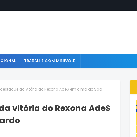
ACIONAL
TRABALHE COM MINIVOLEI
 destaque da vitória do Rexona AdeS em cima do São
da vitória do Rexona AdeS
nardo