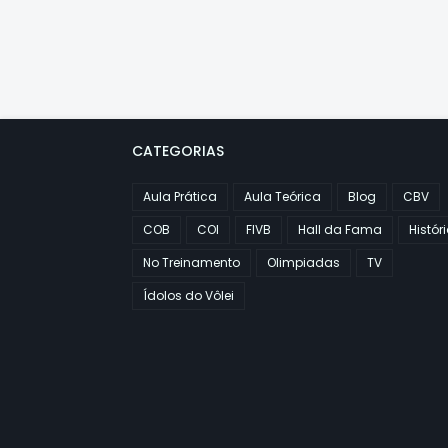
CATEGORIAS
Aula Prática
Aula Teórica
Blog
CBV
COB
COI
FIVB
Hall da Fama
Histór
No Treinamento
Olimpiadas
TV
Ídolos do Vôlei