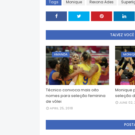
Tags
Monique
Rexona Ades
Superli
TALVEZ VOCÊ
AMANDA
MONIQ
Técnico convoca mais oito
Monique 
nomes para seleção feminina
seleção d
de vôlei
JUNE 02, 
APRIL 25, 2018
POST