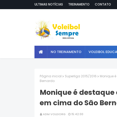
ULTIMAS NOTÍCIAS
TREINAMENTO
CONTATO
NO TREINAMENTO
VOLEIBOL EDUC
Página inicial
Superliga 2015/2016
Monique é
Bernardo
Monique é destaque 
em cima do São Ber
ADM VOLEIORG
15:42:00