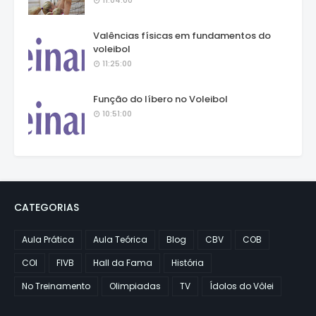
11:04:00
Valências físicas em fundamentos do
voleibol
11:25:00
Função do líbero no Voleibol
10:51:00
CATEGORIAS
Aula Prática
Aula Teórica
Blog
CBV
COB
COI
FIVB
Hall da Fama
História
No Treinamento
Olimpiadas
TV
Ídolos do Vôlei