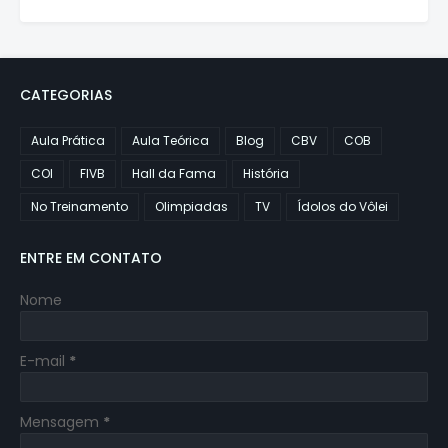
CATEGORIAS
Aula Prática
Aula Teórica
Blog
CBV
COB
COI
FIVB
Hall da Fama
História
No Treinamento
Olimpiadas
TV
Ídolos do Vôlei
ENTRE EM CONTATO
Nome
E-mail
*
Mensagem
*