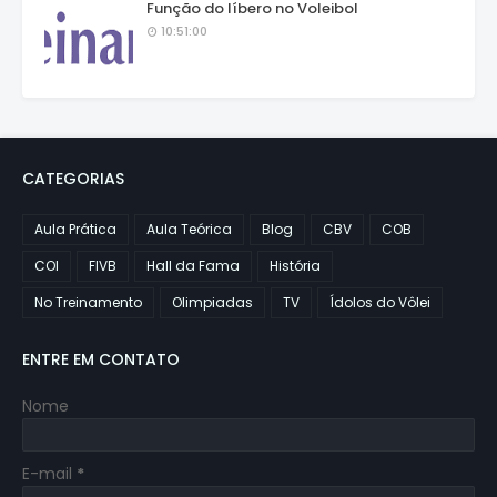
Função do líbero no Voleibol
10:51:00
CATEGORIAS
Aula Prática
Aula Teórica
Blog
CBV
COB
COI
FIVB
Hall da Fama
História
No Treinamento
Olimpiadas
TV
Ídolos do Vôlei
ENTRE EM CONTATO
Nome
E-mail
*