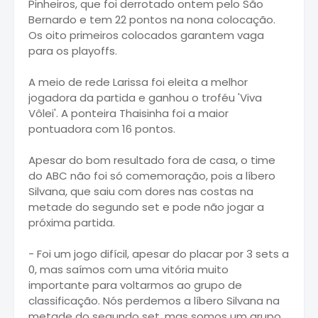
Pinheiros, que foi derrotado ontem pelo São
Bernardo e tem 22 pontos na nona colocação.
Os oito primeiros colocados garantem vaga
para os playoffs.
A meio de rede Larissa foi eleita a melhor
jogadora da partida e ganhou o troféu 'Viva
Vôlei'. A ponteira Thaisinha foi a maior
pontuadora com 16 pontos.
Apesar do bom resultado fora de casa, o time
do ABC não foi só comemoração, pois a líbero
Silvana, que saiu com dores nas costas na
metade do segundo set e pode não jogar a
próxima partida.
- Foi um jogo difícil, apesar do placar por 3 sets a
0, mas saímos com uma vitória muito
importante para voltarmos ao grupo de
classificação. Nós perdemos a líbero Silvana na
metade do segundo set, mas somos um grupo