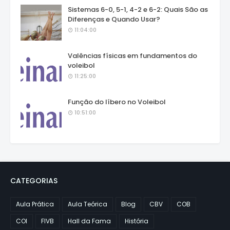
Sistemas 6-0, 5-1, 4-2 e 6-2: Quais São as
Diferenças e Quando Usar?
11:04:00
Valências físicas em fundamentos do
voleibol
11:25:00
Função do líbero no Voleibol
10:51:00
CATEGORIAS
Aula Prática
Aula Teórica
Blog
CBV
COB
COI
FIVB
Hall da Fama
História