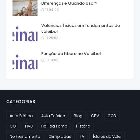
Diferenças e Quando Usar?
11:04:00
Valências físicas em fundamentos do
voleibol
11:25:00
Função do líbero no Voleibol
10:51:00
CATEGORIAS
Aula Prática
Aula Teórica
Blog
CBV
COB
COI
FIVB
Hall da Fama
História
No Treinamento
Olimpiadas
TV
Ídolos do Vôlei