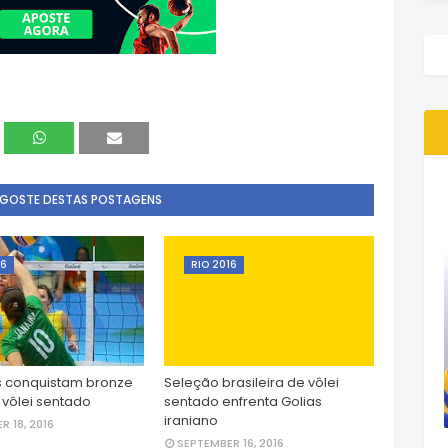
 GOSTE DESTAS POSTAGENS
16
RIO 2016
as conquistam bronze
Seleção brasileira de vôlei
 vôlei sentado
sentado enfrenta Golias
iraniano
R 18, 2016
SEPTEMBER 16, 2016