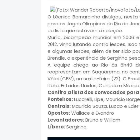
O técnico Bernardinho divulgou, nesta
para os Jogos Olímpicos do Rio de Janei
da lista que estavam a seleção.
Murilo, bicampeão mundial em 2006 e
2012, vinha lutando contra lesões. Is
e algumas lesões, além de ter sido pou
Brendle, a experiência de Serginho pes
A equipe chega ao Rio às 5h40 des
reapresentam em Saquarema, no centr
Vôlei (CBV), na sexta-feira (22). O Bras
Itália, Estados Unidos, Canadá e México
Confira a lista dos convocados para o
Ponteiros:
Lucarelli, Lipe, Maurício Bor
Centrais:
Maurício Souza, Lucão e Éder
Opostos:
Wallace e Evandro
Levantadores:
Bruno e William
Líbero:
Serginho