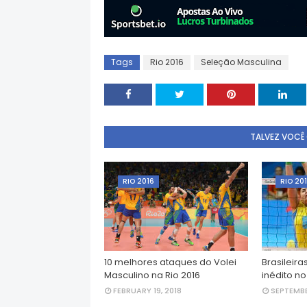
Tags
Rio 2016
Seleção Masculina
TALVEZ VOCÊ
RIO 2016
RIO 20
10 melhores ataques do Volei
Brasileir
Masculino na Rio 2016
inédito no
FEBRUARY 19, 2018
SEPTEMBE