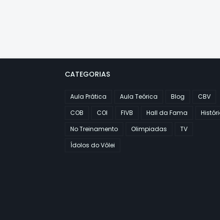
CATEGORIAS
Aula Prática
Aula Teórica
Blog
CBV
COB
COI
FIVB
Hall da Fama
Histór
No Treinamento
Olimpiadas
TV
Ídolos do Vôlei