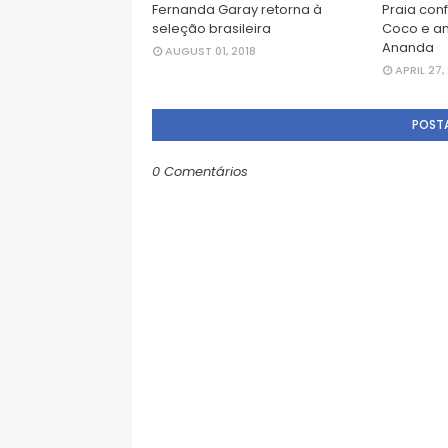
Fernanda Garay retorna à
Praia con
seleção brasileira
Coco e a
Ananda
AUGUST 01, 2018
APRIL 27,
POST
0 Comentários