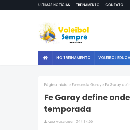
ULTIMAS NOTÍCIAS
TREINAMENTO
CONTATO
NO TREINAMENTO
VOLEIBOL EDUC
Página inicial
Fernanda Garay
Fe Garay def
Fe Garay define ond
temporada
ADM VOLEIORG
14:34:00