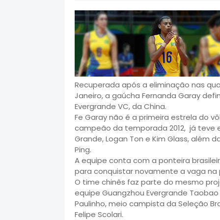
Recuperada após a eliminação nas quar
Janeiro, a gaúcha Fernanda Garay defi
Evergrande VC, da China.
Fe Garay não é a primeira estrela do v
campeão da temporada 2012, já teve e
Grande, Logan Ton e Kim Glass, além d
Ping.
A equipe conta com a ponteira brasilei
para conquistar novamente a vaga na pr
O time chinês faz parte do mesmo proj
equipe Guangzhou Evergrande Taobao Fo
Paulinho, meio campista da Seleção Br
Felipe Scolari.