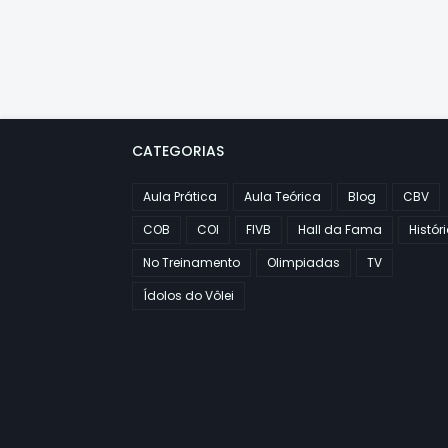
CATEGORIAS
Aula Prática
Aula Teórica
Blog
CBV
COB
COI
FIVB
Hall da Fama
Histór
No Treinamento
Olimpiadas
TV
Ídolos do Vôlei