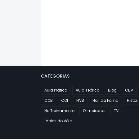
CATEGORIAS
Aula Prática
Aula Teórica
Blog
CBV
COB
COI
FIVB
Hall da Fama
Histór
No Treinamento
Olimpiadas
TV
Ídolos do Vôlei