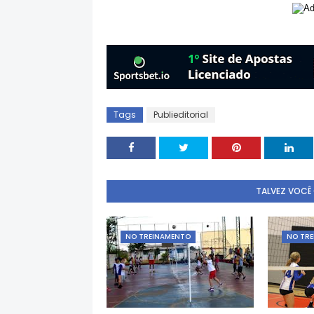
Tags
Publieditorial
TALVEZ VOCÊ
NO TREINAMENTO
NO TR