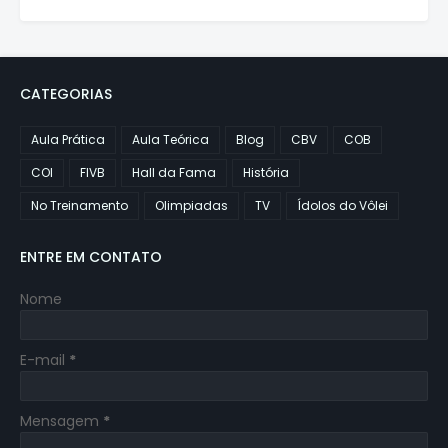
CATEGORIAS
Aula Prática
Aula Teórica
Blog
CBV
COB
COI
FIVB
Hall da Fama
História
No Treinamento
Olimpiadas
TV
Ídolos do Vôlei
ENTRE EM CONTATO
Nome
E-mail
*
Mensagem
*