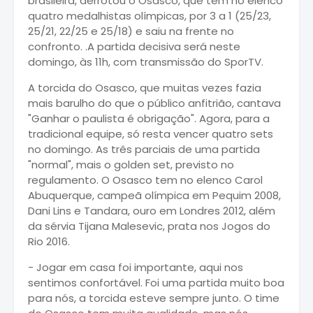
brasileira, derrotou o Osasco, que tem no elenco
quatro medalhistas olímpicas, por 3 a 1 (25/23,
25/21, 22/25 e 25/18) e saiu na frente no
confronto. .A partida decisiva será neste
domingo, às 11h, com transmissão do SporTV.
A torcida do Osasco, que muitas vezes fazia
mais barulho do que o público anfitrião, cantava
"Ganhar o paulista é obrigação". Agora, para a
tradicional equipe, só resta vencer quatro sets
no domingo. As três parciais de uma partida
"normal", mais o golden set, previsto no
regulamento. O Osasco tem no elenco Carol
Abuquerque, campeã olímpica em Pequim 2008,
Dani Lins e Tandara, ouro em Londres 2012, além
da sérvia Tijana Malesevic, prata nos Jogos do
Rio 2016.
- Jogar em casa foi importante, aqui nos
sentimos confortável. Foi uma partida muito boa
para nós, a torcida esteve sempre junto. O time