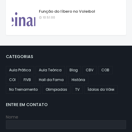
Função do líbero no Voleibol
10:51:00
CATEGORIAS
Aula Prática
Aula Teórica
Blog
CBV
COB
COI
FIVB
Hall da Fama
História
No Treinamento
Olimpiadas
TV
Ídolos do Vôlei
ENTRE EM CONTATO
Nome