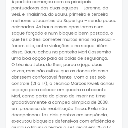
A partida começou com as principais
pontuadoras das duas equipes – Lorenne, do
Sesi, e Thaisinha, do Bauru, primeira e terceira
melhores atacantes da Superliga – sendo pouco
acionadas. As bauruenses apostaram num
saque forçado e num bloqueio bem postado, o
que fez o Sesi cometer muitos erros na parcial –
foram oito, entre violações e no saque. Além
disso, Bauru achou na ponteira Mari Cassemiro
uma boa opção para as bolas de segurança.
O técnico Juba, do Sesi, parou o jogo duas
vezes, mas não evitou que as donas da casa
abrissem confortável frente. Com o set sob
controle (21 a 17), o técnico Marcos Kwiek achou
espaço para colocar em quadra a atacante
Mari, como parte do plano de inserir no time
gradativamente a campeã olímpica de 2008,
em processo de reabilitação física. E ela não
decepcionou: fez dois pontos em sequência,
executou bloqueios defensivos com eficiência e
ajudou o Bauru a fechar o set inicial em 25 a 17,