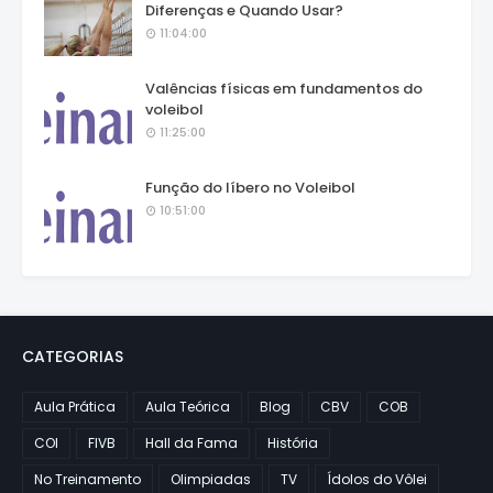
Diferenças e Quando Usar?
11:04:00
Valências físicas em fundamentos do
voleibol
11:25:00
Função do líbero no Voleibol
10:51:00
CATEGORIAS
Aula Prática
Aula Teórica
Blog
CBV
COB
COI
FIVB
Hall da Fama
História
No Treinamento
Olimpiadas
TV
Ídolos do Vôlei