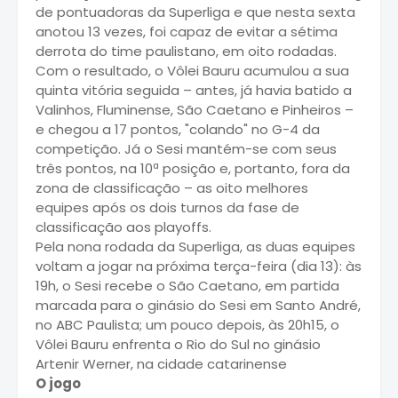
de pontuadoras da Superliga e que nesta sexta
anotou 13 vezes, foi capaz de evitar a sétima
derrota do time paulistano, em oito rodadas.
Com o resultado, o Vôlei Bauru acumulou a sua
quinta vitória seguida – antes, já havia batido a
Valinhos, Fluminense, São Caetano e Pinheiros –
e chegou a 17 pontos, "colando" no G-4 da
competição. Já o Sesi mantém-se com seus
três pontos, na 10ª posição e, portanto, fora da
zona de classificação – as oito melhores
equipes após os dois turnos da fase de
classificação aos playoffs.
Pela nona rodada da Superliga, as duas equipes
voltam a jogar na próxima terça-feira (dia 13): às
19h, o Sesi recebe o São Caetano, em partida
marcada para o ginásio do Sesi em Santo André,
no ABC Paulista; um pouco depois, às 20h15, o
Vôlei Bauru enfrenta o Rio do Sul no ginásio
Artenir Werner, na cidade catarinense
O jogo