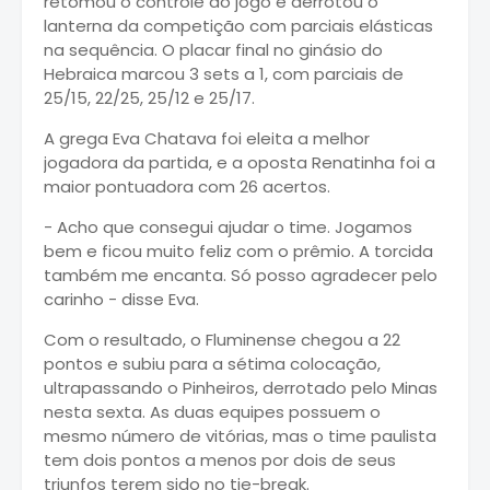
retomou o controle do jogo e derrotou o
lanterna da competição com parciais elásticas
na sequência. O placar final no ginásio do
Hebraica marcou 3 sets a 1, com parciais de
25/15, 22/25, 25/12 e 25/17.
A grega Eva Chatava foi eleita a melhor
jogadora da partida, e a oposta Renatinha foi a
maior pontuadora com 26 acertos.
- Acho que consegui ajudar o time. Jogamos
bem e ficou muito feliz com o prêmio. A torcida
também me encanta. Só posso agradecer pelo
carinho - disse Eva.
Com o resultado, o Fluminense chegou a 22
pontos e subiu para a sétima colocação,
ultrapassando o Pinheiros, derrotado pelo Minas
nesta sexta. As duas equipes possuem o
mesmo número de vitórias, mas o time paulista
tem dois pontos a menos por dois de seus
triunfos terem sido no tie-break.