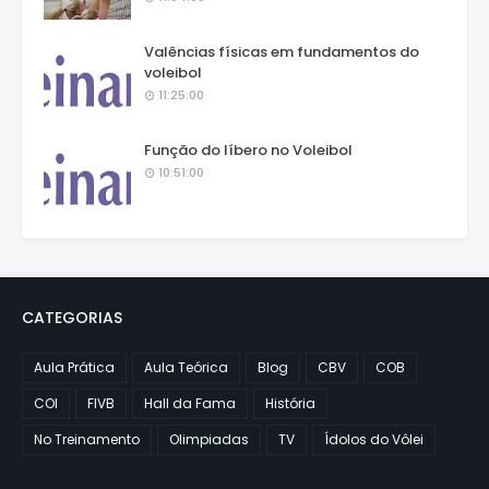
Valências físicas em fundamentos do
voleibol
11:25:00
Função do líbero no Voleibol
10:51:00
CATEGORIAS
Aula Prática
Aula Teórica
Blog
CBV
COB
COI
FIVB
Hall da Fama
História
No Treinamento
Olimpiadas
TV
Ídolos do Vôlei