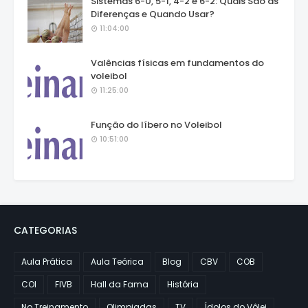
Sistemas 6-0, 5-1, 4-2 e 6-2: Quais São as
Diferenças e Quando Usar?
11:04:00
Valências físicas em fundamentos do
voleibol
11:25:00
Função do líbero no Voleibol
10:51:00
CATEGORIAS
Aula Prática
Aula Teórica
Blog
CBV
COB
COI
FIVB
Hall da Fama
História
No Treinamento
Olimpiadas
TV
Ídolos do Vôlei