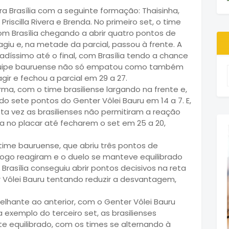
tra Brasília com a seguinte formação: Thaisinha,
 Priscilla Rivera e Brenda. No primeiro set, o time
m Brasília chegando a abrir quatro pontos de
giu e, na metade da parcial, passou à frente. A
radíssimo até o final, com Brasília tendo a chance
 equipe bauruense não só empatou como também
gir e fechou a parcial em 29 a 27.
, com o time brasiliense largando na frente e,
do sete pontos do Genter Vôlei Bauru em 14 a 7. E,
sta vez as brasilienses não permitiram a reação
a no placar até fecharem o set em 25 a 20,
time bauruense, que abriu três pontos de
logo reagiram e o duelo se manteve equilibrado
 Brasília conseguiu abrir pontos decisivos na reta
r Vôlei Bauru tentando reduzir a desvantagem,
elhante ao anterior, com o Genter Vôlei Bauru
 a exemplo do terceiro set, as brasilienses
nte equilibrado, com os times se alternando à