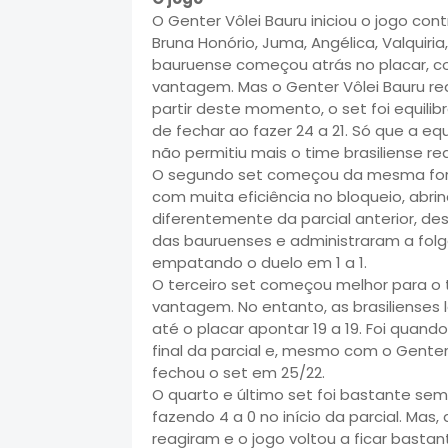
O Genter Vôlei Bauru iniciou o jogo con
Bruna Honório, Juma, Angélica, Valquiria,
bauruense começou atrás no placar, co
vantagem. Mas o Genter Vôlei Bauru rea
partir deste momento, o set foi equilib
de fechar ao fazer 24 a 21. Só que a
não permitiu mais o time brasiliense rea
O segundo set começou da mesma forma
com muita eficiência no bloqueio, abrin
diferentemente da parcial anterior, de
das bauruenses e administraram a folg
empatando o duelo em 1 a 1.
O terceiro set começou melhor para o 
vantagem. No entanto, as brasilienses 
até o placar apontar 19 a 19. Foi quando
final da parcial e, mesmo com o Gente
fechou o set em 25/22.
O quarto e último set foi bastante sem
fazendo 4 a 0 no início da parcial. Mas,
reagiram e o jogo voltou a ficar basta