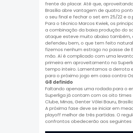
frente do placar. Até que, aproveitan
Brasília abre vantagem de quatro pontos
o seu final e fechar o set em 25/22 e a 
Para o técnico Marcos Kwiek, os princi
a combinação da baixa produção do s
ataque esteve muito abaixo também, o
defendeu bem, o que tem feito natur
fizemos nenhum estrago no passe de B
mão. Aí é complicado com uma levanta
primeira em aproveitamento na Superl
tempo inteiro. Lamentamos a derrota 
para o próximo jogo em casa contra Os
G8 definido
Faltando apenas uma rodada para o enc
Superliga já contam com os oito times c
Clube, Minas, Genter Vôlei Bauru, Brasíli
A próxima fase deve se iniciar em mea
playoff melhor de três partidas. O re
confrontos obedecerão aos seguintes cruz