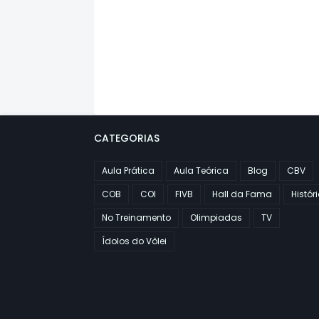
CATEGORIAS
Aula Prática
Aula Teórica
Blog
CBV
COB
COI
FIVB
Hall da Fama
Histór
No Treinamento
Olimpiadas
TV
Ídolos do Vôlei