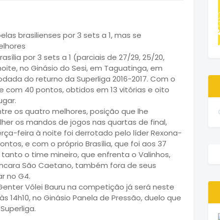
las brasilienses por 3 sets a 1, mas se
elhores
sília por 3 sets a 1 (parciais de 27/29, 25/20,
 noite, no Ginásio do Sesi, em Taguatinga, em
odada do returno da Superliga 2016-2017. Com o
 com 40 pontos, obtidos em 13 vitórias e oito
ugar.
ntre os quatro melhores, posição que lhe
er os mandos de jogos nas quartas de final,
ça-feira à noite foi derrotado pelo líder Rexona-
ntos, e com o próprio Brasília, que foi aos 37
tanto o time mineiro, que enfrenta o Valinhos,
 encara São Caetano, também fora de seus
r no G4.
enter Vôlei Bauru na competição já será neste
às 14h10, no Ginásio Panela de Pressão, duelo que
Superliga.