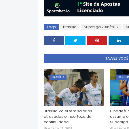
Tags
Brasília
Superliga 2016/2017
S
TALVEZ VOCÊ
BRASÍLIA
BARUER
Brasília Vôlei tem salários
Hinode/Ba
atrasados e incerteza de
assume o 
continuidade
Superliga
MARCH 18, 2019
MARCH 10