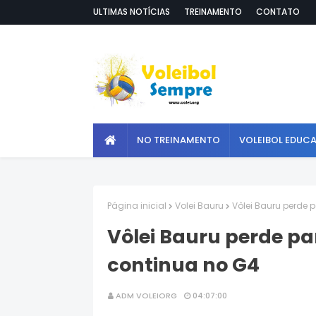
ULTIMAS NOTÍCIAS
TREINAMENTO
CONTATO
NO TREINAMENTO
VOLEIBOL EDUC
Página inicial
Volei Bauru
Vôlei Bauru perde 
Vôlei Bauru perde pa
continua no G4
ADM VOLEIORG
04:07:00