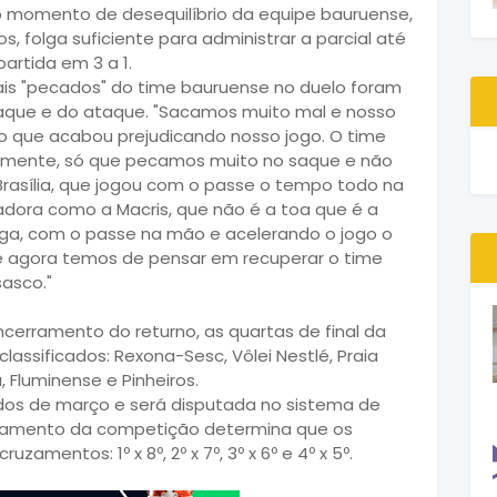
do momento de desequilíbrio da equipe bauruense,
, folga suficiente para administrar a parcial até
partida em 3 a 1.
pais "pecados" do time bauruense no duelo foram
aque e do ataque. "Sacamos muito mal e nosso
 que acabou prejudicando nosso jogo. O time
almente, só que pecamos muito no saque e não
rasília, que jogou com o passe o tempo todo na
dora como a Macris, que não é a toa que é a
iga, com o passe na mão e acelerando o jogo o
e agora temos de pensar em recuperar o time
asco."
erramento do returno, as quartas de final da
lassificados: Rexona-Sesc, Vôlei Nestlé, Praia
a, Fluminense e Pinheiros.
dos de março e será disputada no sistema de
gulamento da competição determina que os
amentos: 1º x 8º, 2º x 7º, 3º x 6º e 4º x 5º.