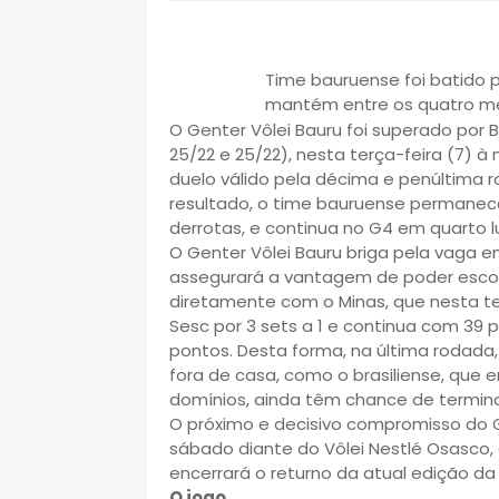
Time bauruense foi batido pe
mantém entre os quatro m
O Genter Vôlei Bauru foi superado por Bra
25/22 e 25/22), nesta terça-feira (7) à
duelo válido pela décima e penúltima r
resultado, o time bauruense permanece
derrotas, e continua no G4 em quarto l
O Genter Vôlei Bauru briga pela vaga e
assegurará a vantagem de poder escolh
diretamente com o Minas, que nesta ter
Sesc por 3 sets a 1 e continua com 39 po
pontos. Desta forma, na última rodada, 
fora de casa, como o brasiliense, que
domínios, ainda têm chance de termina
O próximo e decisivo compromisso do G
sábado diante do Vôlei Nestlé Osasco, 
encerrará o returno da atual edição da 
O jogo