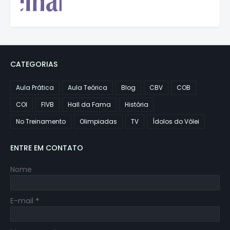
CATEGORIAS
Aula Prática
Aula Teórica
Blog
CBV
COB
COI
FIVB
Hall da Fama
História
No Treinamento
Olimpiadas
TV
Ídolos do Vôlei
ENTRE EM CONTATO
Nome
E-mail
*