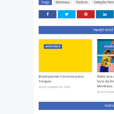
Tags
Montreux
Polônia
Seleção Fem
TALVEZ VOCÊ
MONTREUX
ANDER
Brasil perde o bronze para
Itália vira
Turquia
fora da fi
Montreux
SEPTEMBER 09, 2018
SEPTEMBE
POST