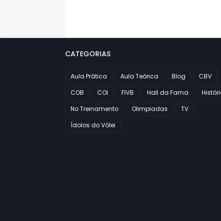
CATEGORIAS
Aula Prática
Aula Teórica
Blog
CBV
COB
COI
FIVB
Hall da Fama
Histór
No Treinamento
Olimpiadas
TV
Ídolos do Vôlei