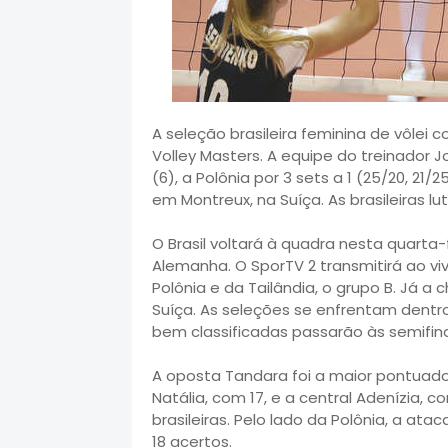
A seleção brasileira feminina de vôlei
Volley Masters. A equipe do treinador 
(6), a Polônia por 3 sets a 1 (25/20, 21/
em Montreux, na Suíça. As brasileiras l
O Brasil voltará à quadra nesta quarta-fe
Alemanha. O SporTV 2 transmitirá ao vi
Polônia e da Tailândia, o grupo B. Já a
Suíça. As seleções se enfrentam dentr
bem classificadas passarão às semifina
A oposta Tandara foi a maior pontuador
Natália, com 17, e a central Adenízia
brasileiras. Pelo lado da Polônia, a at
18 acertos.