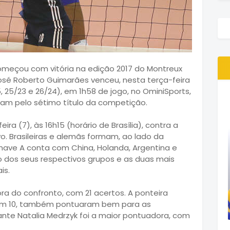
 começou com vitória na edição 2017 do Montreux
José Roberto Guimarães venceu, nesta terça-feira
25, 25/23 e 26/24), em 1h58 de jogo, no OminiSports,
utam pelo sétimo título da competição.
ira (7), às 16h15 (horário de Brasília), contra a
vo. Brasileiras e alemãs formam, ao lado da
 chave A conta com China, Holanda, Argentina e
o dos seus respectivos grupos e as duas mais
is.
a do confronto, com 21 acertos. A ponteira
, com 10, também pontuaram bem para as
acante Natalia Medrzyk foi a maior pontuadora, com