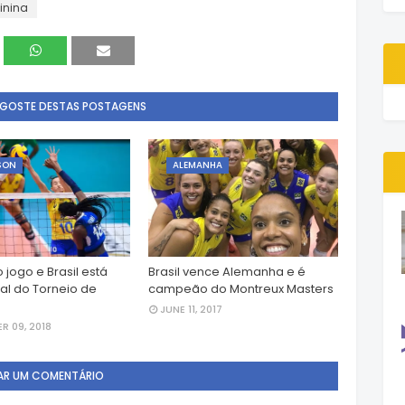
inina
 GOSTE DESTAS POSTAGENS
SON
ALEMANHA
 o jogo e Brasil está
Brasil vence Alemanha e é
nal do Torneio de
campeão do Montreux Masters
JUNE 11, 2017
R 09, 2018
AR UM COMENTÁRIO