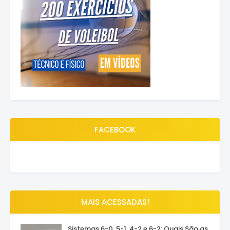
FACEBOOK
MAIS ACESSADAS!
Sistemas 6-0, 5-1, 4-2 e 6-2: Quais São as