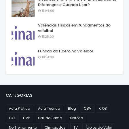
Diferenças e Quando Usar?
11:04:00
Valências físicas em fundamentos do
voleibol
11:25:00
Função do líbero no Voleibol
10:51:00
CATEGORIAS
Aula Prática
Aula Teórica
Blog
CBV
COB
COI
FIVB
Hall da Fama
História
No Treinamento
Olimpiadas
TV
Ídolos do Vôlei