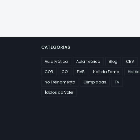
CATEGORIAS
Aula Prática
Aula Teórica
Blog
CBV
COB
COI
FIVB
Hall da Fama
Histór
No Treinamento
Olimpiadas
TV
Ídolos do Vôlei