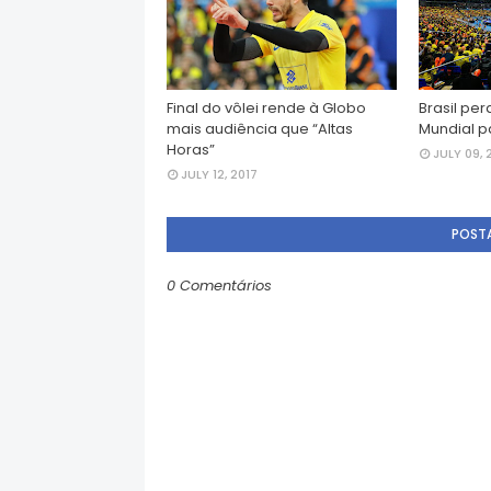
Final do vôlei rende à Globo
Brasil per
mais audiência que “Altas
Mundial p
Horas”
JULY 09, 
JULY 12, 2017
POST
0 Comentários