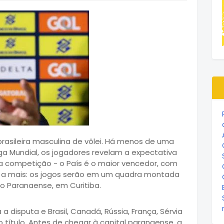
asileira masculina de vôlei. Há menos de uma
iga Mundial, os jogadores revelam a expectativa
da competição - o País é o maior vencedor, com
e a mais: os jogos serão em um quadra montada
co Paranaense, em Curitiba.
a disputa e Brasil, Canadá, Rússia, França, Sérvia
 título. Antes de chegar à capital paranaense, a