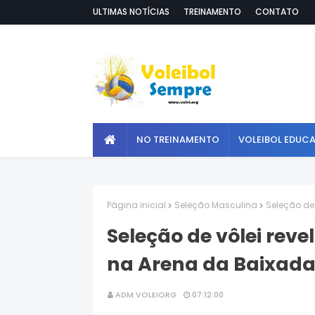
ULTIMAS NOTÍCIAS
TREINAMENTO
CONTATO
NO TREINAMENTO
VOLEIBOL EDUC
Página inicial
Seleção Masculina
Seleção de
Seleção de vôlei rev
na Arena da Baixad
ADM VOLEIORG
07:12:00