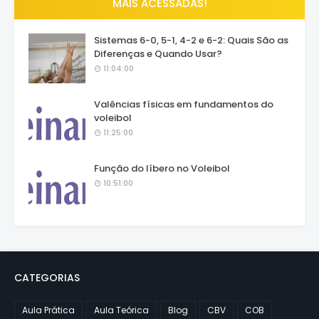
MAIS ACESSADAS!
Sistemas 6-0, 5-1, 4-2 e 6-2: Quais São as
Diferenças e Quando Usar?
11:04:00
Valências físicas em fundamentos do
voleibol
11:25:00
Função do líbero no Voleibol
10:51:00
CATEGORIAS
Aula Prática
Aula Teórica
Blog
CBV
COB