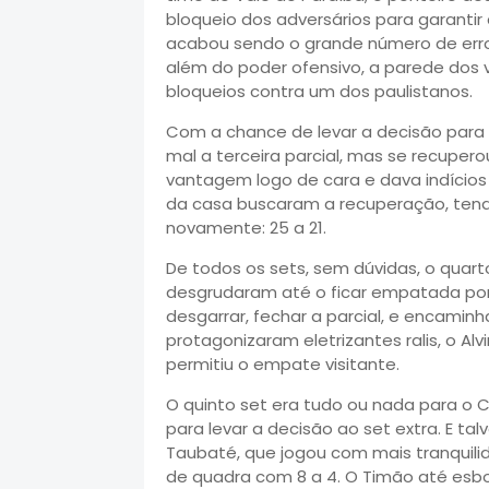
bloqueio dos adversários para garantir 
acabou sendo o grande número de erro
além do poder ofensivo, a parede dos 
bloqueios contra um dos paulistanos.
Com a chance de levar a decisão para
mal a terceira parcial, mas se recupe
vantagem logo de cara e dava indícios
da casa buscaram a recuperação, tendo 
novamente: 25 a 21.
De todos os sets, sem dúvidas, o quarto
desgrudaram até o ficar empatada por
desgarrar, fechar a parcial, e encaminha
protagonizaram eletrizantes ralis, o Al
permitiu o empate visitante.
O quinto set era tudo ou nada para o Co
para levar a decisão ao set extra. E t
Taubaté, que jogou com mais tranquilida
de quadra com 8 a 4. O Timão até esb