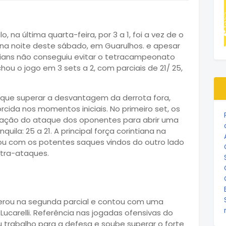
, na última quarta-feira, por 3 a 1, foi a vez de o
 na noite deste sábado, em Guarulhos. e apesar
nthians não conseguiu evitar o tetracampeonato
hou o jogo em 3 sets a 2, com parciais de 21/ 25,
 que superar a desvantagem da derrota fora,
rcida nos momentos iniciais. No primeiro set, os
zação do ataque dos oponentes para abrir uma
ila: 25 a 21. A principal força corintiana na
idou com os potentes saques vindos do outro lado
ntra-ataques.
perou na segunda parcial e contou com uma
carelli. Referência nas jogadas ofensivas do
u trabalho para a defesa e soube superar o forte