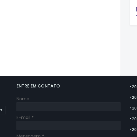
ENTRE EM CONTATO
20
20
Nome
20
ia
E-mail
*
20
20
Mensagem
*