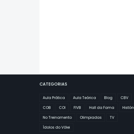
CATEGORIAS
Aula Prática
Aula Teórica
Blog
CBV
COB
COI
FIVB
Hall da Fama
Histór
No Treinamento
Olimpiadas
TV
Ídolos do Vôlei