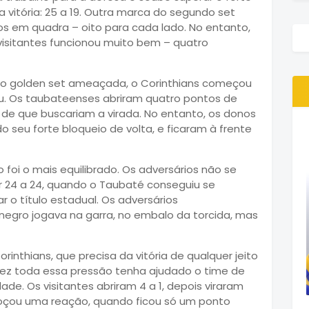
a vitória: 25 a 19. Outra marca do segundo set
s em quadra – oito para cada lado. No entanto,
visitantes funcionou muito bem – quatro
 o golden set ameaçada, o Corinthians começou
rou. Os taubateenses abriram quatro pontos de
 de que buscariam a virada. No entanto, os donos
seu forte bloqueio de volta, e ficaram à frente
 foi o mais equilibrado. Os adversários não se
 24 a 24, quando o Taubaté conseguiu se
r o título estadual. Os adversários
vinegro jogava na garra, no embalo da torcida, mas
rinthians, que precisa da vitória de qualquer jeito
alvez toda essa pressão tenha ajudado o time de
de. Os visitantes abriram 4 a 1, depois viraram
oçou uma reação, quando ficou só um ponto