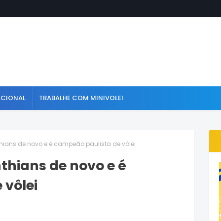
ACIONAL
TRABALHE COM MINIVOLEI
hians de novo e é campeão paulista de vôlei
thians de novo e é
 vôlei