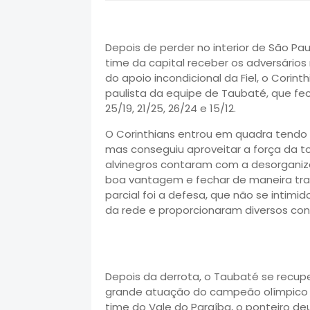
Depois de perder no interior de São Paulo
time da capital receber os adversários
do apoio incondicional da Fiel, o Cori
paulista da equipe de Taubaté, que fec
25/19, 21/25, 26/24 e 15/12.
O Corinthians entrou em quadra tendo
mas conseguiu aproveitar a força da to
alvinegros contaram com a desorgani
boa vantagem e fechar de maneira tranqu
parcial foi a defesa, que não se intim
da rede e proporcionaram diversos co
Depois da derrota, o Taubaté se recu
grande atuação do campeão olímpico Lu
time do Vale do Paraíba, o ponteiro de