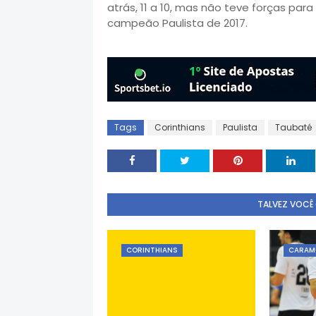
atrás, 11 a 10, mas não teve forças para 
campeão Paulista de 2017.
Tags
Corinthians
Paulista
Taubaté
TALVEZ VOCÊ
CORINTHIANS
CARAM