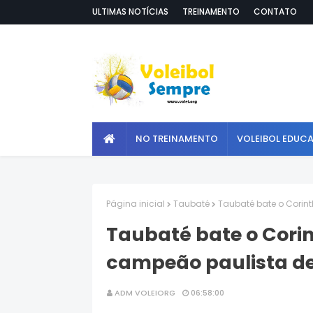
ULTIMAS NOTÍCIAS
TREINAMENTO
CONTATO
NO TREINAMENTO
VOLEIBOL EDUC
Página inicial
Taubaté
Taubaté bate o Corint
Taubaté bate o Corin
campeão paulista de
ADM VOLEIORG
06:58:00