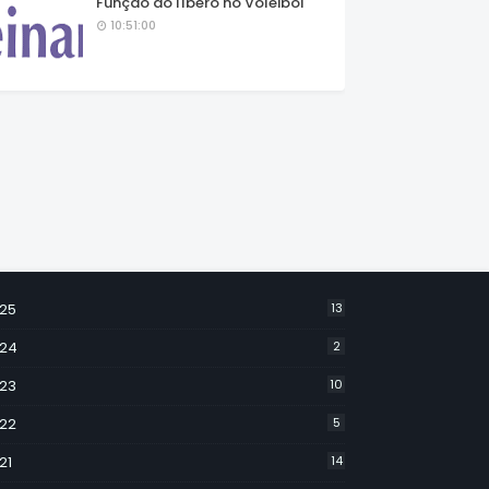
Função do líbero no Voleibol
10:51:00
25
13
24
2
23
10
22
5
21
14