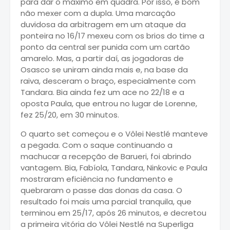
para dar o máximo em quadra. Por isso, é bom
não mexer com a dupla. Uma marcação
duvidosa da arbitragem em um ataque da
ponteira no 16/17 mexeu com os brios do time a
ponto da central ser punida com um cartão
amarelo. Mas, a partir daí, as jogadoras de
Osasco se uniram ainda mais e, na base da
raiva, desceram o braço, especialmente com
Tandara. Bia ainda fez um ace no 22/18 e a
oposta Paula, que entrou no lugar de Lorenne,
fez 25/20, em 30 minutos.
O quarto set começou e o Vôlei Nestlé manteve
a pegada. Com o saque continuando a
machucar a recepção de Barueri, foi abrindo
vantagem. Bia, Fabíola, Tandara, Ninkovic e Paula
mostraram eficiência no fundamento e
quebraram o passe das donas da casa. O
resultado foi mais uma parcial tranquila, que
terminou em 25/17, após 26 minutos, e decretou
a primeira vitória do Vôlei Nestlé na Superliga