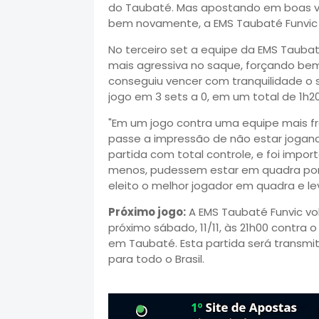
do Taubaté. Mas apostando em boas v
bem novamente, a EMS Taubaté Funvic v
No terceiro set a equipe da EMS Taub
mais agressiva no saque, forçando bem 
conseguiu vencer com tranquilidade o s
jogo em 3 sets a 0, em um total de 1h20
"Em um jogo contra uma equipe mais frá
passe a impressão de não estar jogan
partida com total controle, e foi imp
menos, pudessem estar em quadra por m
eleito o melhor jogador em quadra e lev
Próximo jogo:
A EMS Taubaté Funvic vol
próximo sábado, 11/11, às 21h00 contra 
em Taubaté. Esta partida será transmit
para todo o Brasil.