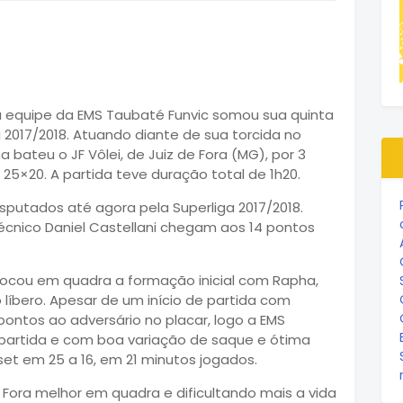
 a equipe da EMS Taubaté Funvic somou sua quinta
ei 2017/2018. Atuando diante de sua torcida no
bateu o JF Vôlei, de Juiz de Fora (MG), por 3
e 25×20. A partida teve duração total de 1h20.
disputados até agora pela Superliga 2017/2018.
cnico Daniel Castellani chegam aos 14 pontos
colocou em quadra a formação inicial com Rapha,
o líbero. Apesar de um início de partida com
ontos ao adversário no placar, logo a EMS
 partida e com boa variação de saque e ótima
et em 25 a 16, em 21 minutos jogados.
ora melhor em quadra e dificultando mais a vida