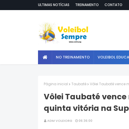
ULTIMAS NOTÍCIAS
TREINAMENTO
CONTATO
NO TREINAMENTO
VOLEIBOL EDUC
Página inicial
Taubaté
Vôlei Taubaté vence m
Vôlei Taubaté vence
quinta vitória na Sup
ADM VOLEIORG
06:36:00