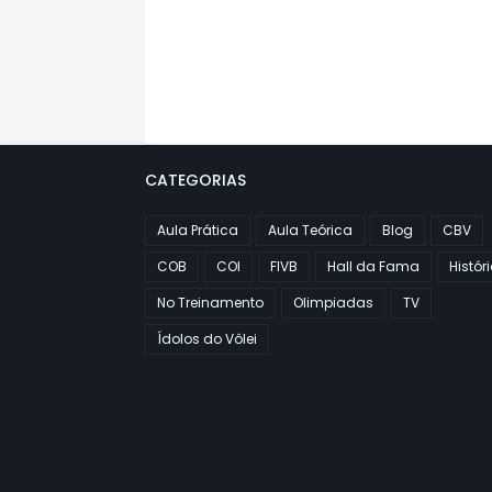
CATEGORIAS
Aula Prática
Aula Teórica
Blog
CBV
COB
COI
FIVB
Hall da Fama
Histór
No Treinamento
Olimpiadas
TV
Ídolos do Vôlei