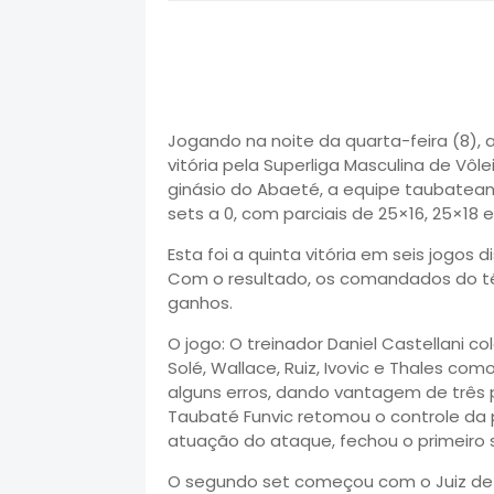
Jogando na noite da quarta-feira (8),
vitória pela Superliga Masculina de Vôl
ginásio do Abaeté, a equipe taubateana 
sets a 0, com parciais de 25×16, 25×18 
Esta foi a quinta vitória em seis jogos 
Com o resultado, os comandados do té
ganhos.
O jogo: O treinador Daniel Castellani 
Solé, Wallace, Ruiz, Ivovic e Thales com
alguns erros, dando vantagem de três p
Taubaté Funvic retomou o controle da
atuação do ataque, fechou o primeiro s
O segundo set começou com o Juiz de F