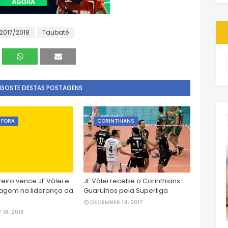
2017/2018
Taubaté
 GOSTE DESTAS POSTAGENS
E FORA
CORINTHIANS
eiro vence JF Vôlei e
JF Vôlei recebe o Corinthians-
agem na liderança da
Guarulhos pela Superliga
DECEMBER 14, 2017
18, 2018