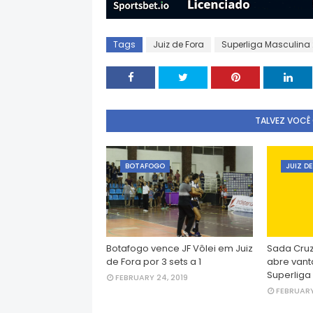
Tags
Juiz de Fora
Superliga Masculina 
TALVEZ VOCÊ
BOTAFOGO
JUIZ D
Botafogo vence JF Vôlei em Juiz
Sada Cruz
de Fora por 3 sets a 1
abre vant
Superliga
FEBRUARY 24, 2019
FEBRUARY 