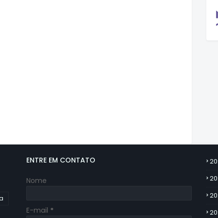
ENTRE EM CONTATO
20
20
Nome
20
ia
E-mail
*
20