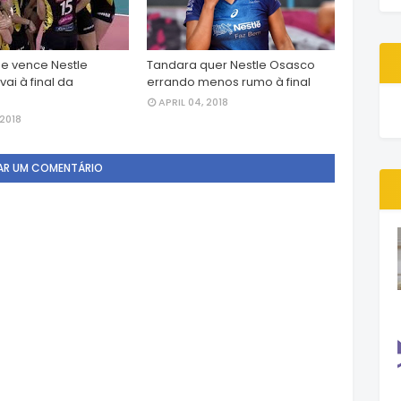
be vence Nestle
Tandara quer Nestle Osasco
ai à final da
errando menos rumo à final
APRIL 04, 2018
 2018
AR UM COMENTÁRIO