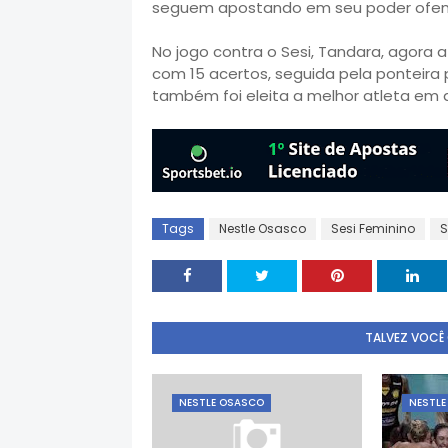
seguem apostando em seu poder ofen
No jogo contra o Sesi, Tandara, agora
com 15 acertos, seguida pela ponteira
também foi eleita a melhor atleta em 
Tags
Nestle Osasco
Sesi Feminino
S
TALVEZ VOCÊ
NESTLE OSASCO
NESTL