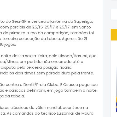
 do Sesi-SP e venceu o lanterna da Superliga,
, com parciais de 25/15, 25/17 e 25/17, em Santo
da do primeiro turno da competição, também foi
 terceira colocação da tabela. Agora, são 21
10 jogos.
noite desta sexta-feira, pelo Hinode/Barueri, que
a/Minas, em partida não encerrada até o
isputa pela terceira posição ficaria
ando os dois times tem parada dura pela frente.
ão contra o Dentil/Praia Clube. E Osasco pega seu
eiras e cariocas definiram, em jogo também a noite
ça da tabela.
ores clássicos do vôlei mundial, acontece na
eratti. As comandas do técnico Luizomar de Moura