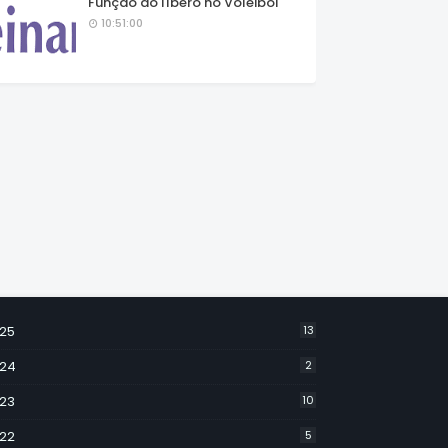
Função do líbero no Voleibol
10:51:00
25
13
24
2
23
10
22
5