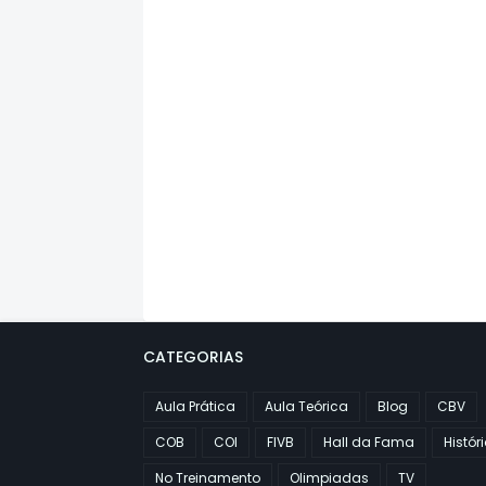
CATEGORIAS
Aula Prática
Aula Teórica
Blog
CBV
COB
COI
FIVB
Hall da Fama
Histór
No Treinamento
Olimpiadas
TV