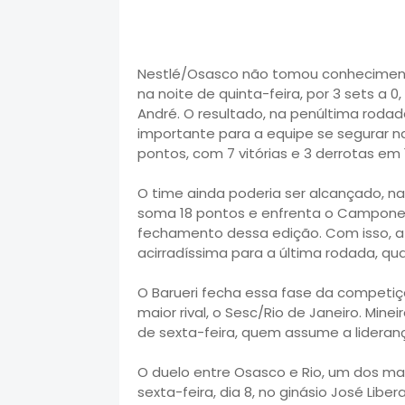
Nestlé/Osasco não tomou conhecimento
na noite de quinta-feira, por 3 sets a 0
André. O resultado, na penúltima roda
importante para a equipe se segurar na
pontos, com 7 vitórias e 3 derrotas em 
O time ainda poderia ser alcançado, na 
soma 18 pontos e enfrenta o Campones
fechamento dessa edição. Com isso, a d
acirradíssima para a última rodada, qu
O Barueri fecha essa fase da competiç
maior rival, o Sesc/Rio de Janeiro. Min
de sexta-feira, quem assume a lideran
O duelo entre Osasco e Rio, um dos mai
sexta-feira, dia 8, no ginásio José Lib