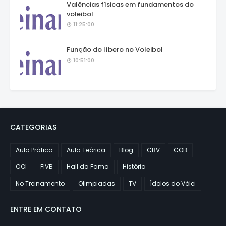
Valências físicas em fundamentos do
voleibol
11:25:00
Função do líbero no Voleibol
10:51:00
CATEGORIAS
Aula Prática
Aula Teórica
Blog
CBV
COB
COI
FIVB
Hall da Fama
História
No Treinamento
Olimpiadas
TV
Ídolos do Vôlei
ENTRE EM CONTATO