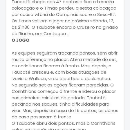
Taubaté chega aos 47 pontos e fica a terceira
colocação e o Timão perdeu a sexta colocação
por causa vitória do Campinas sobre o Sesc-RJ.
Os times voltam a jogar no próximo sábado, 17,
às 21h30. O Taubaté encara o Cruzeiro no ginásio
do Riacho, em Contagem.
O JOGO
As equipes seguiram trocando pontos, sem abrir
muita diferença no placar. Até a metade do set,
os corintianos ficaram à frente. Mas, depois, o
Taubaté cresceu e, com boas atuações de
Ivovic e Wallace, virou a partida e deslanchou.
No segundo set as ações ficaram parecidas. O
Corinthians começou à frente e liderou o placar
nos primeiros minutos do período. Taubaté,
pecando nos saques, tinha dificuldades para
virar. Mas, depois da casa do 15 pontos, os donos
da casa passaram à frente.
O Taubaté abriu dois pontos, mas o Corinthians
colou na sequência no placar, que