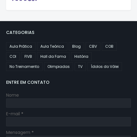
CATEGORIAS
Aula Prática
Aula Teórica
Blog
CBV
COB
COI
FIVB
Hall da Fama
História
No Treinamento
Olimpiadas
TV
Ídolos do Vôlei
ENTRE EM CONTATO
Nome
E-mail
*
Mensagem
*