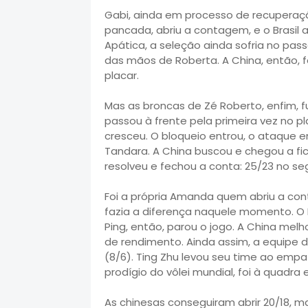
Gabi, ainda em processo de recuperaçã
pancada, abriu a contagem, e o Brasil 
Apática, a seleção ainda sofria no pas
das mãos de Roberta. A China, então, f
placar.
Mas as broncas de Zé Roberto, enfim, fu
passou à frente pela primeira vez no pla
cresceu. O bloqueio entrou, o ataque 
Tandara. A China buscou e chegou a f
resolveu e fechou a conta: 25/23 no se
Foi a própria Amanda quem abriu a cont
fazia a diferença naquele momento. O 
Ping, então, parou o jogo. A China mel
de rendimento. Ainda assim, a equipe 
(8/6). Ting Zhu levou seu time ao empa
prodígio do vôlei mundial, foi à quadra 
As chinesas conseguiram abrir 20/18,