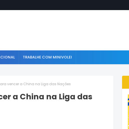
ACIONAL
TRABALHE COM MINIVOLEI
 para vencer a China na Liga das Nações
cer a China na Liga das