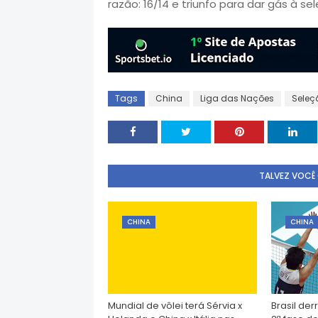
razão: 16/14 e triunfo para dar gás à se
Tags
China
Liga das Nações
Seleç
TALVEZ VOCÊ
CHINA
CHINA
Mundial de vôlei terá Sérvia x
Brasil der