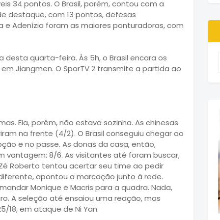
veis 34 pontos. O Brasil, porém, contou com a
de destaque, com 13 pontos, defesas
a e Adenízia foram as maiores ponturadoras, com
desta quarta-feira. Às 5h, o Brasil encara os
, em Jiangmen. O SporTV 2 transmite a partida ao
mas. Ela, porém, não estava sozinha. As chinesas
ram na frente (4/2). O Brasil conseguiu chegar ao
ção e no passe. As donas da casa, então,
 vantagem: 8/6. As visitantes até foram buscar,
. Zé Roberto tentou acertar seu time ao pedir
iferente, apontou a marcação junto à rede.
o mandar Monique e Macris para a quadra. Nada,
iro. A seleção até ensaiou uma reação, mas
25/18, em ataque de Ni Yan.