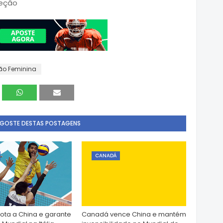
leção
ão Feminina
 GOSTE DESTAS POSTAGENS
CANADÁ
rota a China e garante
Canadá vence China e mantém