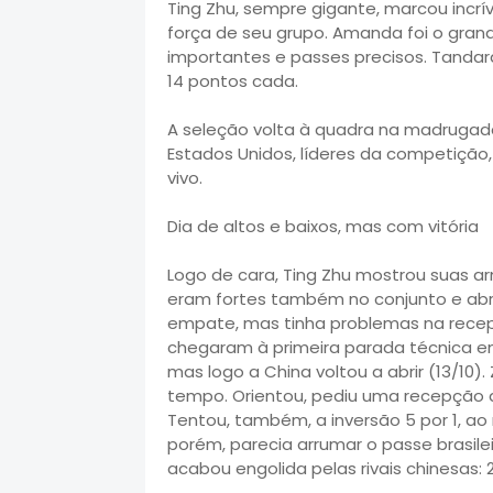
Ting Zhu, sempre gigante, marcou incrí
força de seu grupo. Amanda foi o gran
importantes e passes precisos. Tandar
14 pontos cada.
A seleção volta à quadra na madrugada 
Estados Unidos, líderes da competição
vivo.
Dia de altos e baixos, mas com vitória
Logo de cara, Ting Zhu mostrou suas ar
eram fortes também no conjunto e abri
empate, mas tinha problemas na recep
chegaram à primeira parada técnica em
mas logo a China voltou a abrir (13/10)
tempo. Orientou, pediu uma recepção d
Tentou, também, a inversão 5 por 1, a
porém, parecia arrumar o passe brasile
acabou engolida pelas rivais chinesas: 