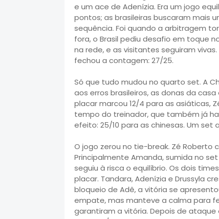
e um ace de Adenízia. Era um jogo equil
pontos; as brasileiras buscaram mais u
sequência. Foi quando a arbitragem to
fora, o Brasil pediu desafio em toque 
na rede, e as visitantes seguiram viva
fechou a contagem: 27/25.
Só que tudo mudou no quarto set. A Chi
aos erros brasileiros, as donas da casa
placar marcou 12/4 para as asiáticas, Z
tempo do treinador, que também já hav
efeito: 25/10 para as chinesas. Um set 
O jogo zerou no tie-break. Zé Roberto c
Principalmente Amanda, sumida no set a
seguiu à risca o equilíbrio. Os dois ti
placar. Tandara, Adenízia e Drussyla 
bloqueio de Adê, a vitória se apresento
empate, mas manteve a calma para fec
garantiram a vitória. Depois de ataque 