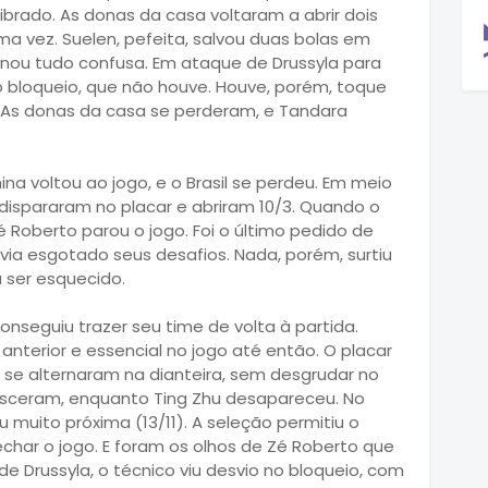
ibrado. As donas da casa voltaram a abrir dois
ma vez. Suelen, pefeita, salvou duas bolas em
rnou tudo confusa. Em ataque de Drussyla para
no bloqueio, que não houve. Houve, porém, toque
s. As donas da casa se perderam, e Tandara
na voltou ao jogo, e o Brasil se perdeu. Em meio
 dispararam no placar e abriram 10/3. Quando o
é Roberto parou o jogo. Foi o último pedido de
ia esgotado seus desafios. Nada, porém, surtiu
a ser esquecido.
onseguiu trazer seu time de volta à partida.
nterior e essencial no jogo até então. O placar
mes se alternaram na dianteira, sem desgrudar no
cresceram, enquanto Ting Zhu desapareceu. No
u muito próxima (13/11). A seleção permitiu o
har o jogo. E foram os olhos de Zé Roberto que
de Drussyla, o técnico viu desvio no bloqueio, com