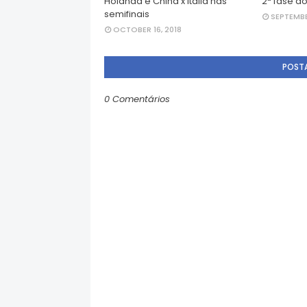
Holanda e China x Itália nas
2ª fase do
semifinais
SEPTEMBE
OCTOBER 16, 2018
POST
0 Comentários