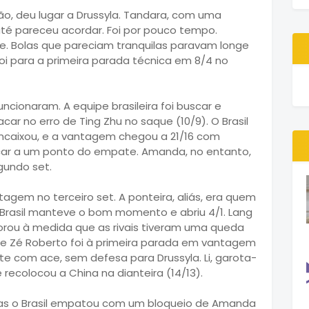
o, deu lugar a Drussyla. Tandara, com uma
até pareceu acordar. Foi por pouco tempo.
se. Bolas que pareciam tranquilas paravam longe
oi para a primeira parada técnica em 8/4 no
ncionaram. A equipe brasileira foi buscar e
car no erro de Ting Zhu no saque (10/9). O Brasil
encaixou, e a vantagem chegou a 21/16 com
icar a um ponto do empate. Amanda, no entanto,
gundo set.
agem no terceiro set. A ponteira, aliás, era quem
Brasil manteve o bom momento e abriu 4/1. Lang
horou à medida que as rivais tiveram uma queda
de Zé Roberto foi à primeira parada em vantagem
te com ace, sem defesa para Drussyla. Li, garota-
e recolocou a China na dianteira (14/13).
 mas o Brasil empatou com um bloqueio de Amanda