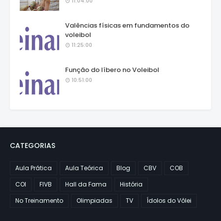
11:04:00
Valências físicas em fundamentos do
voleibol
11:25:00
Função do líbero no Voleibol
10:51:00
CATEGORIAS
Aula Prática
Aula Teórica
Blog
CBV
COB
COI
FIVB
Hall da Fama
História
No Treinamento
Olimpiadas
TV
Ídolos do Vôlei