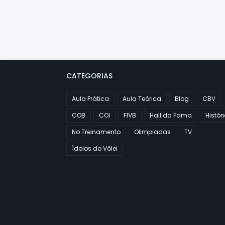
CATEGORIAS
Aula Prática
Aula Teórica
Blog
CBV
COB
COI
FIVB
Hall da Fama
Histór
No Treinamento
Olimpiadas
TV
Ídolos do Vôlei