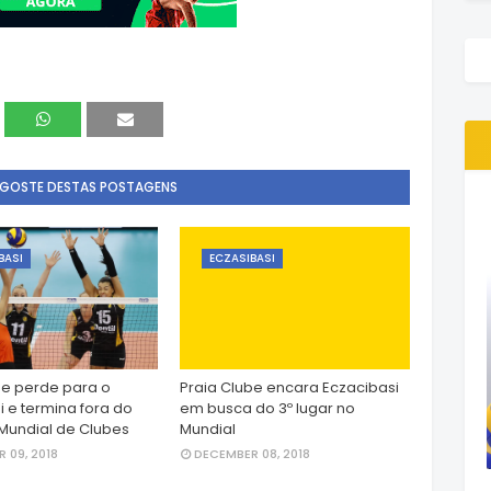
 GOSTE DESTAS POSTAGENS
BASI
ECZASIBASI
be perde para o
Praia Clube encara Eczacibasi
i e termina fora do
em busca do 3º lugar no
Mundial de Clubes
Mundial
 09, 2018
DECEMBER 08, 2018