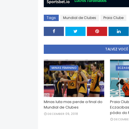
Tags
Mundial de Clubes
Praia Clube
TALVEZ VOCÊ
MINAS FEMININO
ECZASI
Minas luta mas perde a final do
Praia Clu
Mundial de Clubes
Eczacibas
pódio do 
DECEMBER 09, 2018
DECEMBER