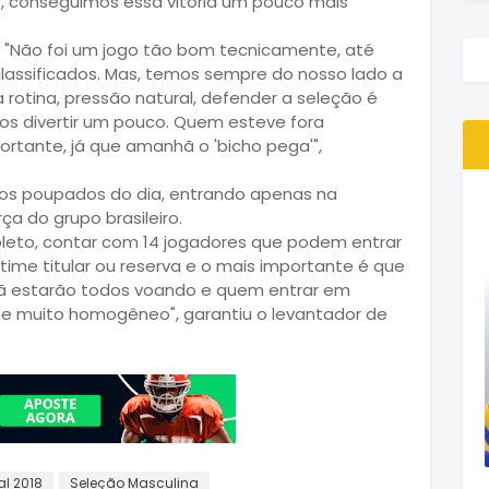
so, conseguimos essa vitória um pouco mais
a. "Não foi um jogo tão bom tecnicamente, até
lassificados. Mas, temos sempre do nosso lado a
rotina, pressão natural, defender a seleção é
nos divertir um pouco. Quem esteve fora
ortante, já que amanhã o 'bicho pega'",
 dos poupados do dia, entrando apenas na
ça do grupo brasileiro.
leto, contar com 14 jogadores que podem entrar
m time titular ou reserva e o mais importante é que
ã estarão todos voando e quem entrar em
me muito homogêneo", garantiu o levantador de
l 2018
Seleção Masculina