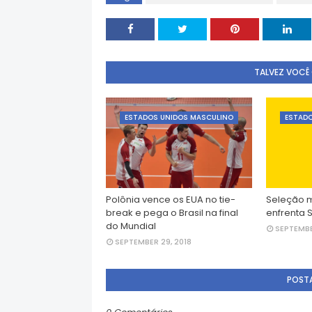
TALVEZ VOCÊ
ESTADOS UNIDOS MASCULINO
ESTADO
Polônia vence os EUA no tie-
Seleção m
break e pega o Brasil na final
enfrenta S
do Mundial
SEPTEMBE
SEPTEMBER 29, 2018
POST