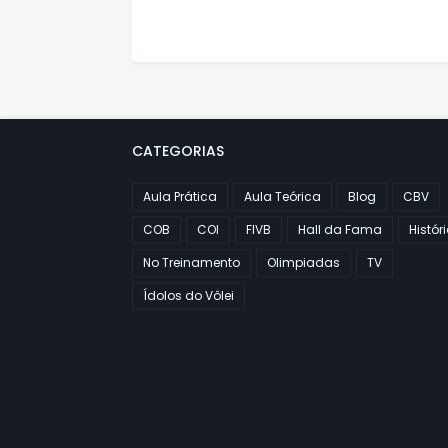
CATEGORIAS
Aula Prática
Aula Teórica
Blog
CBV
COB
COI
FIVB
Hall da Fama
Histór
No Treinamento
Olimpiadas
TV
Ídolos do Vôlei