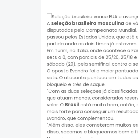
A
seleção brasileira masculina
de vôl
disputados pelo Campeonato Mundial. N
passou pelos Estados Unidos, que até
partida onde os dois times já estavam c
Em Turim, na Itália, onde acontece a Fa
sets a 0, com parciais de 25/20, 25/18 e
sábado (29), pela semifinal, contra a se
O oposto Evandro foi o maior pontuador
sets. O atacante pontuou em todos os
bloqueio e três de saque.
"Com as duas seleções já classificadas
que atuam menos, considerados reserv
valor. O
Brasil
está muito bem, então, 
mais forte para conseguir um resultado
Evandro, que complementou.
"Além disso, eles cometeram muitos err
disso, sacamos e bloqueamos bem e fiz