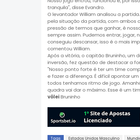
Nosso jogo entrou, funcionou e, por is
tranquila", disse Evandro.
O levantador William analisou a partid
pela situação da partida, com ambos c
pressão de termos que ganhar, é nossa 
sempre assim. Pudemos entrar, jogar, 
conseguiu descansar, isso é o mais imp
comentou William.
Após a vitória, o capitão Bruninho, um
inversão, fez questão de destacar a for
"Nosso ponto forte é ter um time comp
e fazer a diferença. É difícil apontar u
todos tenhamos ritmo de jogo. Amanh
quadra vai dar o máximo. Esse é um ti
vôlei
Bruninho
Tags
Estados Unidos Masculino
Mundia