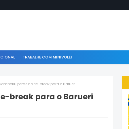
ACIONAL
TRABALHE COM MINIVOLEI
Camboriu perde no tie-break para o Barueri
e-break para o Barueri