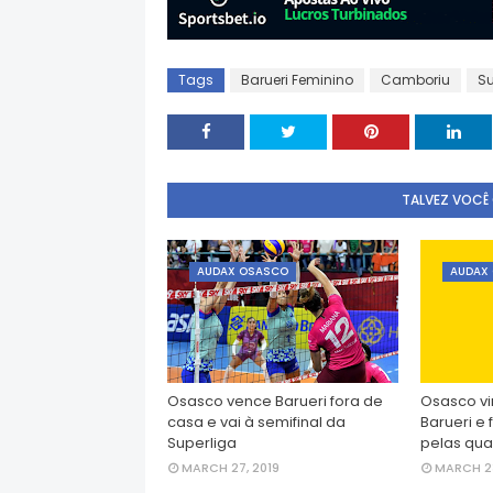
Tags
Barueri Feminino
Camboriu
Su
TALVEZ VOCÊ
AUDAX OSASCO
AUDAX
Osasco vence Barueri fora de
Osasco vi
casa e vai à semifinal da
Barueri e 
Superliga
pelas qua
MARCH 27, 2019
MARCH 23