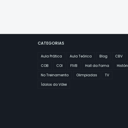
CATEGORIAS
Aula Prática
Aula Teórica
Blog
CBV
COB
COI
FIVB
Hall da Fama
Histór
No Treinamento
Olimpiadas
TV
Ídolos do Vôlei