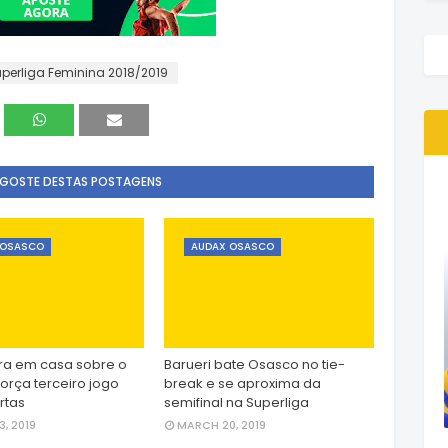
perliga Feminina 2018/2019
 GOSTE DESTAS POSTAGENS
 OSASCO
AUDAX OSASCO
ra em casa sobre o
Barueri bate Osasco no tie-
força terceiro jogo
break e se aproxima da
rtas
semifinal na Superliga
, 2019
MARCH 20, 2019