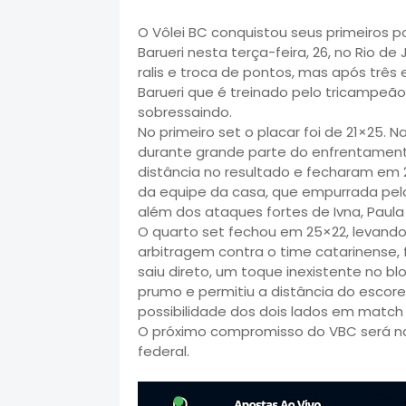
O Vôlei BC conquistou seus primeiros p
Barueri nesta terça-feira, 26, no Rio de 
ralis e troca de pontos, mas após três 
Barueri que é treinado pelo tricampeã
sobressaindo.
No primeiro set o placar foi de 21×25. 
durante grande parte do enfrentamento.
distância no resultado e fecharam em 2
da equipe da casa, que empurrada pela
além dos ataques fortes de Ivna, Paula
O quarto set fechou em 25×22, levando 
arbitragem contra o time catarinense, 
saiu direto, um toque inexistente no b
prumo e permitiu a distância do escore. 
possibilidade dos dois lados em match po
O próximo compromisso do VBC será na s
federal.