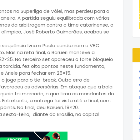
ontos na Superliga de Vôlei, mas perdeu para o
Janeiro. A partida
seguiu equilibrada com vários
erros da arbitragem contra o time catarinense, o
o olímpico, José Roberto Guimarães, acabou se
Na sequência
Ivna e Paula conduziram o VBC
 Mas na reta final, o Barueri manteve a
2×25. No terceiro set apareceu o forte bloqueio
 torcida, fez oito pontos neste fundamento,
 e Ariele para fechar em 25×15.
o jogo para o tie-break. Outro erro de
favoreceu as adversárias.
Em ataque que a bola
loqueio foi marcado, o que tirou as mandantes do
Entretanto, a entrega foi vista até o final, com
ints. No final, deu Barueri, 18×20.
exta-feira, diante do Brasília, na capital