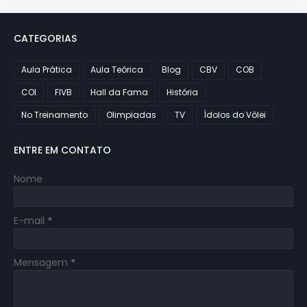
CATEGORIAS
Aula Prática
Aula Teórica
Blog
CBV
COB
COI
FIVB
Hall da Fama
História
No Treinamento
Olimpiadas
TV
Ídolos do Vôlei
ENTRE EM CONTATO
Nome
E-mail
*
Mensagem
*