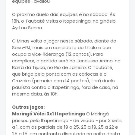
equipes", avaliou.
O próximo duelo das equipes é no sábado. Às
18h, o Taubaté visita o Itapetininga, no ginásio
Ayrton Senna.
O Minas volta a jogar neste sábado, diante do
Sesc-RJ, mais um candidato ao título e que
ocupa a vice-liderança (12 pontos). Para
complicar, a partida será na Jeneusse Arena, na
Barra da Tijuca, no Rio de Janeiro. O Taubaté,
que briga pela ponta com os cariocas e o
Cruzeiro (primeiro com 14 pontos), terá duelo
paulista contra o Itapetininga, fora de casa, na
mesma data, às 18h.
Outros jogos:
Maringá Vôlei 3x1 Itapetininga
O Maringá
passou pelo Itapetininga - de virada - por 3 sets
a 1, com as parciais de 19 a 25, 25 a 19, 25 a 22 e
25 a 15, em confronto disputado na noite desta