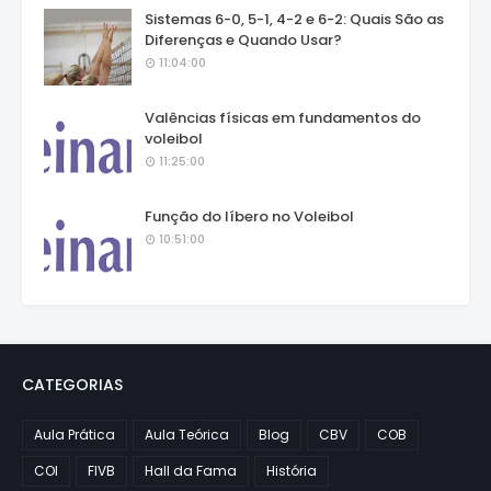
Sistemas 6-0, 5-1, 4-2 e 6-2: Quais São as
Diferenças e Quando Usar?
11:04:00
Valências físicas em fundamentos do
voleibol
11:25:00
Função do líbero no Voleibol
10:51:00
CATEGORIAS
Aula Prática
Aula Teórica
Blog
CBV
COB
COI
FIVB
Hall da Fama
História