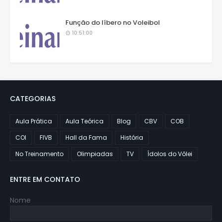
Função do líbero no Voleibol
10:51:00
CATEGORIAS
Aula Prática
Aula Teórica
Blog
CBV
COB
COI
FIVB
Hall da Fama
História
No Treinamento
Olimpiadas
TV
Ídolos do Vôlei
ENTRE EM CONTATO
Nome