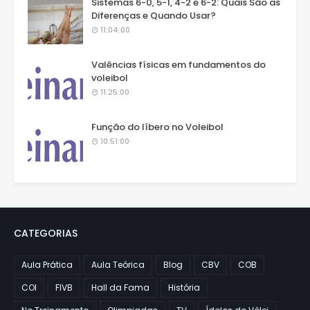
Sistemas 6-0, 5-1, 4-2 e 6-2: Quais São as
Diferenças e Quando Usar?
11:04:00
Valências físicas em fundamentos do
voleibol
11:25:00
Função do líbero no Voleibol
10:51:00
CATEGORIAS
Aula Prática
Aula Teórica
Blog
CBV
COB
COI
FIVB
Hall da Fama
História