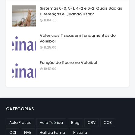
Sistemas 6-0, 5-1, 4-2 e 6-2: Quais São as
Diferenças e Quando Usar?
11:04:00
Valências físicas em fundamentos do
voleibol
11:25:00
Função do líbero no Voleibol
10:51:00
CATEGORIAS
Aula Prática
Aula Teórica
Blog
CBV
COB
COI
FIVB
Hall da Fama
História