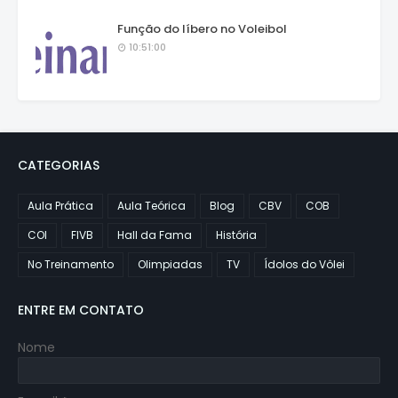
Função do líbero no Voleibol
10:51:00
CATEGORIAS
Aula Prática
Aula Teórica
Blog
CBV
COB
COI
FIVB
Hall da Fama
História
No Treinamento
Olimpiadas
TV
Ídolos do Vôlei
ENTRE EM CONTATO
Nome