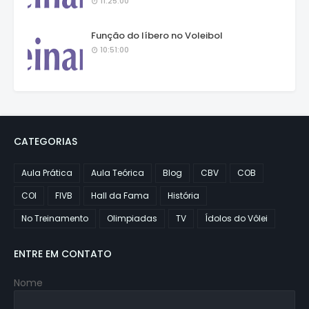
11:25:00
Função do líbero no Voleibol
10:51:00
CATEGORIAS
Aula Prática
Aula Teórica
Blog
CBV
COB
COI
FIVB
Hall da Fama
História
No Treinamento
Olimpiadas
TV
Ídolos do Vôlei
ENTRE EM CONTATO
Nome