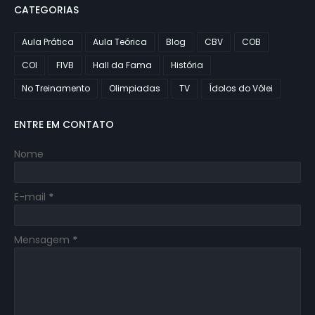
CATEGORIAS
Aula Prática
Aula Teórica
Blog
CBV
COB
COI
FIVB
Hall da Fama
História
No Treinamento
Olimpiadas
TV
Ídolos do Vôlei
ENTRE EM CONTATO
Nome
E-mail
*
Mensagem
*