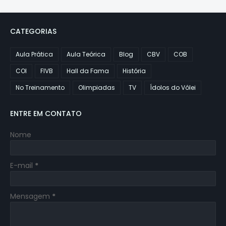
CATEGORIAS
Aula Prática
Aula Teórica
Blog
CBV
COB
COI
FIVB
Hall da Fama
História
No Treinamento
Olimpiadas
TV
Ídolos do Vôlei
ENTRE EM CONTATO
Nome
E-mail
*
Mensagem
*