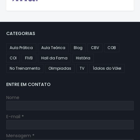
CATEGORIAS
Aula Prática
Aula Teórica
Blog
CBV
COB
COI
FIVB
Hall da Fama
História
No Treinamento
Olimpiadas
TV
Ídolos do Vôlei
ENTRE EM CONTATO
Nome
E-mail
*
Mensagem
*