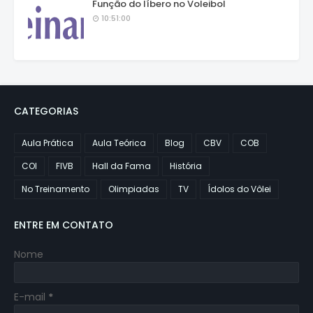
Função do líbero no Voleibol
10:51:00
CATEGORIAS
Aula Prática
Aula Teórica
Blog
CBV
COB
COI
FIVB
Hall da Fama
História
No Treinamento
Olimpiadas
TV
Ídolos do Vôlei
ENTRE EM CONTATO
Nome
E-mail
*