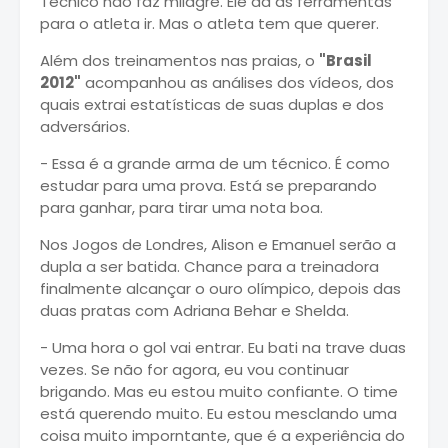
Técnico não faz milagre. Ele dá as ferramentas
para o atleta ir. Mas o atleta tem que querer.
Além dos treinamentos nas praias, o
"Brasil
2012"
acompanhou as análises dos vídeos, dos
quais extrai estatísticas de suas duplas e dos
adversários.
- Essa é a grande arma de um técnico. É como
estudar para uma prova. Está se preparando
para ganhar, para tirar uma nota boa.
Nos Jogos de Londres, Alison e Emanuel serão a
dupla a ser batida. Chance para a treinadora
finalmente alcançar o ouro olímpico, depois das
duas pratas com Adriana Behar e Shelda.
- Uma hora o gol vai entrar. Eu bati na trave duas
vezes. Se não for agora, eu vou continuar
brigando. Mas eu estou muito confiante. O time
está querendo muito. Eu estou mesclando uma
coisa muito imporntante, que é a experiência do